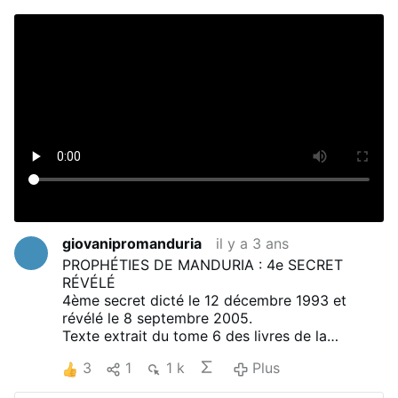
giovanipromanduria
il y a 3 ans
PROPHÉTIES DE MANDURIA : 4e SECRET
RÉVÉLÉ
4ème secret dicté le 12 décembre 1993 et
révélé le 8 septembre 2005.
Texte extrait du tome 6 des livres de la
"SAGESSE RÉVÉLÉE DU DIEU VIVANT"
3
1
1 k
Plus
Info:
OPERA D'AMORE GIOVENTU' E RIPARAZIONE