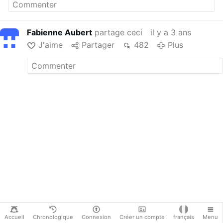
www.verginedelleucaristia.net
Giovanipromanduria – I giovani con la
Vergine dell Eucaristia
Fabienne Aubert
partage ceci
il y a 3 ans
manduriapparitions.blogspot.com
J'aime
Partager
482
Plus
giovanipromanduria@gmail.com
Facebook: Piccoli figli della Vergine
dell'Eucaristia
Whatsapp: 347 4202257
Youtube:
youtube.com/c/giovaniprom...
Accueil
Chronologique
Connexion
Créer un compte
français
Menu