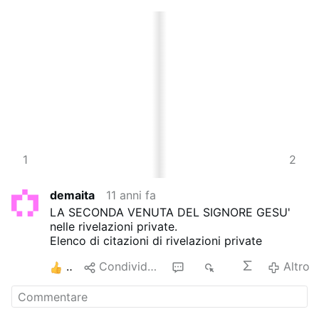
3
1
4
2
demaita
11 anni fa
LA SECONDA VENUTA DEL SIGNORE GESU'
nelle rivelazioni private.
Elenco di citazioni di rivelazioni private
2
Condividere
1
1K
Altro