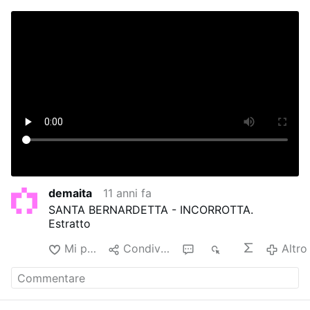
demaita
11 anni fa
SANTA BERNARDETTA - INCORROTTA.
Estratto
Mi piace
Condividere
1
1K
Altro