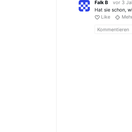
Falk B
vor 3 Ja
Hat sie schon, w
Like
Meh