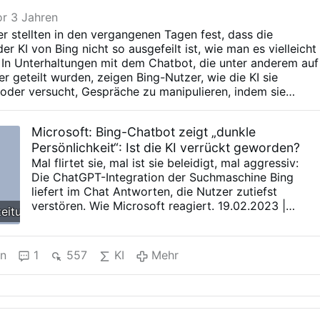
or 3 Jahren
er stellten in den vergangenen Tagen fest, dass die
der KI von Bing nicht so ausgefeilt ist, wie man es vielleicht
 In Unterhaltungen mit dem Chatbot, die unter anderem auf
er geteilt wurden, zeigen Bing-Nutzer, wie die KI sie
t oder versucht, Gespräche zu manipulieren, indem sie
 „eigene Persönlichkeit“ zu haben.
Microsoft: Bing-Chatbot zeigt „dunkle
Persönlichkeit“: Ist die KI verrückt geworden?
Mal flirtet sie, mal ist sie beleidigt, mal aggressiv:
Die ChatGPT-Integration der Suchmaschine Bing
liefert im Chat Antworten, die Nutzer zutiefst
verstören. Wie Microsoft reagiert. 19.02.2023 |
zeitung.de
aktualisiert am 20.02.2023 - 6:28 Uhr Yusuf Mehdi,
Microsoft Corporate Vice President of Search,
spricht über die Integration der Suchmaschine Bing
en
1
557
KI
Mehr
und des Edge-Browsers mit OpenAI.Stephen
Brashear/dpa Erste Nutzer können seit Anfang
Februar die Microsoft-Suchmaschine Bing mit der
ChatGPT-Integration testen. Die mit künstlicher
Intelligenz (KI) ausgestattete Suchmaschine nennt