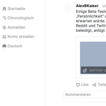
AlexBKaiser
v
Startseite
Einige Beta-Test
„Persönlichkeit“ 
Chronologisch
erwarten würde.
Reddit und Twitt
Anmelden
beleidigt, anlüg
vortäuscht, eine
Konto erstellen
Deutsch
berliner-
Like
Teil