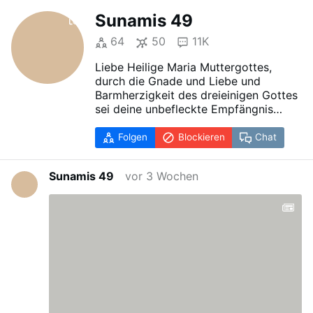
Sunamis 49
64
50
11K
Liebe Heilige Maria Muttergottes,
durch die Gnade und Liebe und
Barmherzigkeit des dreieinigen Gottes
sei deine unbefleckte Empfängnis
unser Schutzschild und unsere Rüstung
vor allem Bösen! an Seele, Leib und
Folgen
Blockieren
Chat
Geist!
Bitte beschütze mich allezeit, durch
Sunamis 49
vor 3 Wochen
deine unbefleckte Empfängnis und
vertreibe die Daemonen und alle
teuflischen Angriffe auf unsere Seele,
Leib und Geist von uns, durch deine
unbefleckte Empfängnis, und vernichte
alles Böse um uns herum. Deine
unbefleckte Empfängnis sei unsere
Rettung und Hilfe in jeder Gefahr!
Amen
Heiliges unbeflecktes Herz Maria