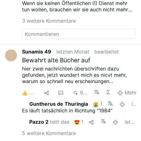
Wenn sie keinen Öffentlichen (!) Dienst mehr
tun wollen, brauchen wir sie auch nicht mehr
öffentlich zu finanzieren ...
3 weitere Kommentare
achgut.com/images/archiv/_1190w/Tomaschoff_
Steuer…
Sunamis 49
letzten Monat
bearbeitet
Bewahrt alte Bücher auf
hier zwei nachrichten überschriften dazu
gefunden,
jetzt wundert mich es nicvt mehr,
warum so schnell neu erscheinungen
auftauchen
zb über aktuelle themen, zwei tage
4
1
6
905
Mehr
nachdem leo 14 gewählt wiude, kam schon fast
das erste buch über ihn auf den markt-
es
Guntherus de Thuringia
1
letzten Monat
werden viele falsche bücher auftauchen, die
Es läuft tatsächlich in Richtung "1984"
mit ki gemacht wurden, die die wahrheit
verdrehen werden!
zb in der taz
und der
Pazzo 2
teilt das
1
letzten Monat
tagesschau gabs eine meldung
dass ki zentren
antiquariate leerkaufen
5 weitere Kommentare