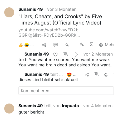
alleged apparition occurred in 1987 to 12-year-
old Maria Kyzin, also in Hrushiv.
Our Lady's
Sunamis 49
vor 3 Monaten
Alleged Apparitions in Ukraine: Her …
"Liars, Cheats, and Crooks" by Five
Times August (Official Lyric Video)
youtube.com/watch?v=yED2b-
GGRKg&list=RDyED2b-GGRK…
3
1
1
55
Mehr
Sunamis 49
vor 2 Monaten
text:
You want me scared, You want me weak
You want me brain dead and asleep You want
us trapped while you all laugh behind the
Sunamis 49
teilt das
2
vor 2 Mo
scenes You want us sick You think we’re dumb
dieses Lied bleibt sehr aktuell
You want us blind and you want us drugged
You want us poor while you get more of
everything But you don’t get to tell me what to
think and what to do No, you don’t get to tell
me what is true ‘Cause you’re just liars, cheats,
Sunamis 49
teilt von
Irapuato
vor 4 Monaten
and crooks You change the rules and you burn
guter bericht
the books And so I don’t believe a single word
you say You’re all liars, fakes, and cons We