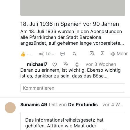
Heiligstes Herz Jesu
Heiliger Josef
und Heiliger Schutzengel
sei unsere Rettung!
18. Juli 1936 in Spanien vor 90 Jahren
Adjutorium nostrum in nomine
Domini. Qui fecit caelum et terram.
Am 18. Juli 1936 wurden in den Abendstunden
Jesus Maria und Josef rettet Seelen!
alle Pfarrkirchen der Stadt Barcelona
Herr sei uns gnädig und barmherzig
angezündet, auf geheimen lange vorbereitetem
und rette uns!
Befehl.
5
Teilen
1
865
Mehr
Herr erbarme Dich unser!
Du Kindlein Jesus,erbarme Dich ihrer !
michael7
vor 3 Wochen
Du bist für sie Mensch geworden, um
Daran zu erinnern, ist wichtig. Ebenso wichtig
sie selig zu machen.
ist es, dankbar zu sein, dass das Böse
Der Feind will sie dir entreißen.
überwunden werden konnte und am Ende nie
Aber Du bist allmächtig. In deine
siegen wird.
kleinen Hände lege ich ihre Seelen.
In deine Händlein lege ich auch die
Seelen der Feinde.
Sunamis 49
teilt von
De Profundis
vor 4 Wochen
Du kannst sie alle mit deiner Allmacht
und Weisheit lenken wie Wasserbäche.
Du hast Legionen von Engeln, die Dir
Das Informationsfreiheitsgesetz hat
gehorchen.
geholfen, Affären wie Maut oder
Schicke sie aus, um uns alle zu retten.