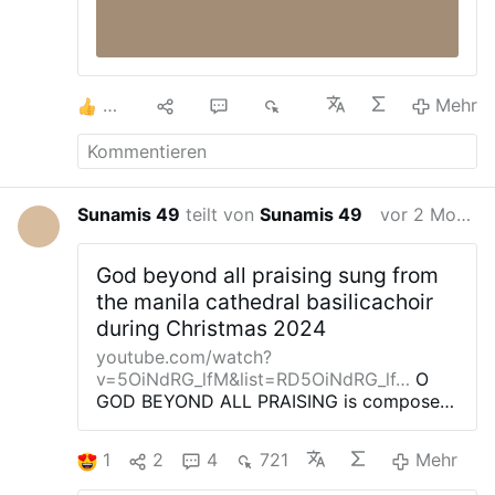
3
2
5
2K
Mehr
Sunamis 49
teilt von
Sunamis 49
vor 2 Monaten
God beyond all praising sung from
the manila cathedral basilicachoir
during Christmas 2024
youtube.com/watch?
v=5OiNdRG_lfM&list=RD5OiNdRG_lf…
O
GOD BEYOND ALL PRAISING is composed
by Gustav Holst and the rendition of this
song is performed by the Manila Cathedral
1
2
4
721
Mehr
Basilica Choir during the Christmas Mass
2024
It serves as the Offertory
Song