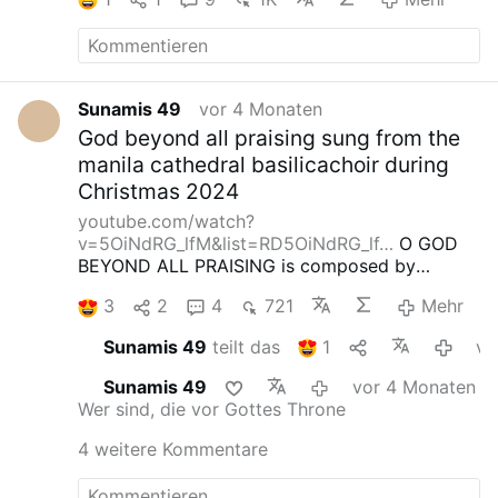
Sunamis 49
vor 4 Monaten
God beyond all praising sung from the
manila cathedral basilicachoir during
Christmas 2024
youtube.com/watch?
v=5OiNdRG_lfM&list=RD5OiNdRG_lf…
O GOD
BEYOND ALL PRAISING is composed by
Gustav Holst and the rendition of this song is
3
2
4
721
Mehr
performed by the Manila Cathedral Basilica
Choir during the Christmas Mass 2024
It
Sunamis 49
teilt das
1
vor 2 Mona
serves as the Offertory
Song Lyrics:
O God
beyond all praising, we worship you today
and
Sunamis 49
vor 4 Monaten
sing the love amazing
that songs cannot repay;
Wer sind, die vor Gottes Throne
for we can only wonder
at every gift you send,
at blessings without number
and mercies
4 weitere Kommentare
without end:
we lift our hearts before you
and
wait upon your word,
we honour and adore