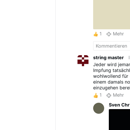
1
Mehr
string master
Jeder wird jeman
Impfung tatsäch
wohlwollend für 
einem damals no
einzugehen bereit
in "Bergamo" wo
1
Mehr
wurde......diese
Sven Chri
Grenzen der ör M
Eine neue. nicht
statistisch, tro
gefährlichkeit e
und gesundheit or