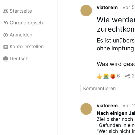
viatorem
vor 5
Startseite
Wie werden
Chronologisch
zurechtko
Anmelden
Es ist unüber
Konto erstellen
ohne Impfung 
Deutsch
Was wird ges
6
2
viatorem
vor 
Nach einigen Ja
Ziel bisher noch 
-Gefunden in ei
"Wer sich nicht