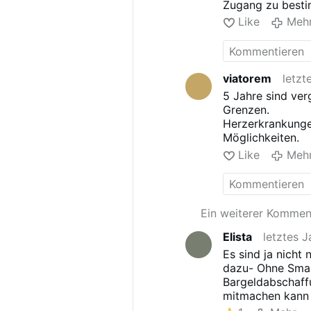
Zugang zu bestim
etwa durch höhe
Like
Meh
Betrifft das Jah
Was soll bis zum
werden?
Die Zeit wird kn
viatorem
letzt
5 Jahre sind ve
Grenzen.
Herzerkrankunge
Möglichkeiten.
Like
Meh
Ein weiterer Komme
Elista
letztes J
Es sind ja nicht
dazu- Ohne Smar
Bargeldabschaffu
mitmachen kann o