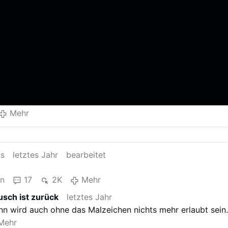
Mehr
as
letztes Jahr
bearbeitet
en
17
2K
Mehr
usch ist zurück
letztes Jahr
n wird auch ohne das Malzeichen nichts mehr erlaubt sein
Mehr