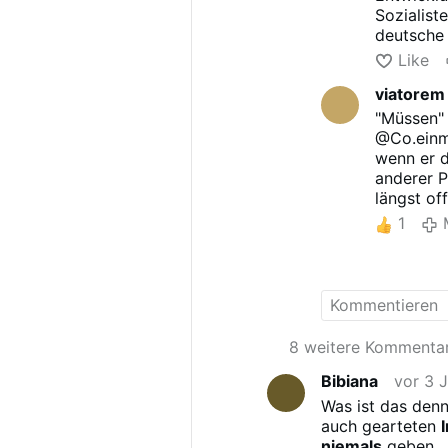
Nein nur eine Zei
Sozialist
deutsche
Parteienb
Like
zunehmen,
viatorem
geworden 
"Müssen" 
@Co.einmi
wenn er 
anderer P
längst of
Wie bei 
1
Das weiß 
8 weitere Kommenta
Bibiana
vor 3 
Was ist das denn
auch gearteten
niemals
geben.