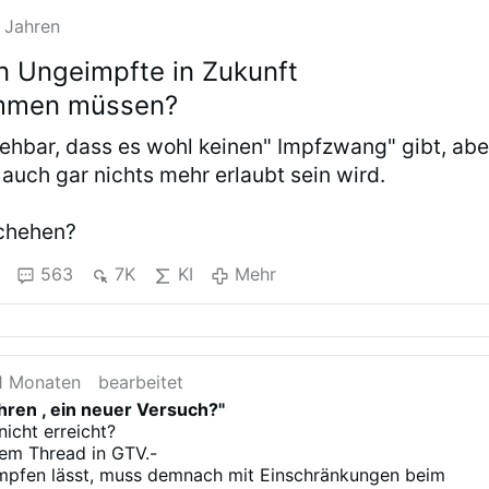
 Jahren
 Ungeimpfte in Zukunft
mmen müssen?
sehbar, dass es wohl keinen" Impfzwang" gibt, abe
auch gar nichts mehr erlaubt sein wird.
chehen?
563
7K
KI
Mehr
11 Monaten
bearbeitet
hren , ein neuer Versuch?"
nicht erreicht?
nem Thread in GTV.-
 impfen lässt, muss demnach mit Einschränkungen beim