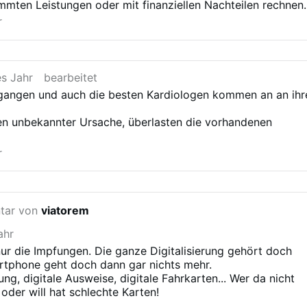
mten Leistungen oder mit finanziellen Nachteilen rechnen,
re Krankenkassenbeiträge oder geringere Erstattungen."
r
r 202
6
 vielerwähnten "mysteriösen"Jahr 20
3
0 noch alles erreicht
app.
es Jahr
bearbeitet
rgangen und auch die besten Kardiologen kommen an an ihr
n unbekannter Ursache, überlasten die vorhandenen
r
ntar von
viatorem
ahr
 nur die Impfungen. Die ganze Digitalisierung gehört doch
tphone geht doch dann gar nichts mehr.
ng, digitale Ausweise, digitale Fahrkarten... Wer da nicht
der will hat schlechte Karten!