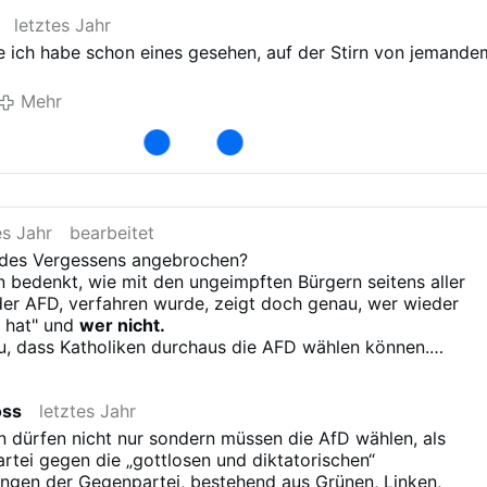
letztes Jahr
e ich habe schon eines gesehen, auf der Stirn von jemande
Mehr
es Jahr
bearbeitet
t des Vergessens angebrochen?
n bedenkt, wie mit den ungeimpften Bürgern seitens aller
der AFD, verfahren wurde, zeigt doch genau, wer wieder
t hat" und
wer nicht.
u, dass Katholiken durchaus die AFD wählen können.
, wo Menschenverachtung( wo sie nicht iins eigene Bild
det und wo nicht. Menschenverachtung gegenüber den
oss
letztes Jahr
n
und wo nicht.
n dürfen nicht nur sondern müssen die AfD wählen, als
end und frei im Geiste informiert , der wird wissen, was
artei gegen die „gottlosen und diktatorischen“
ngen der Gegenpartei, bestehend aus Grünen, Linken,