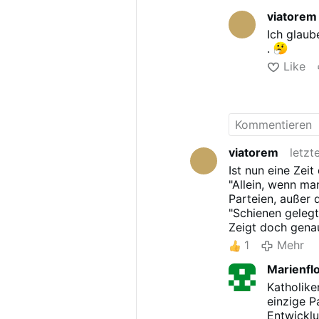
viatorem
Ich glaub
.
Like
viatorem
letzt
Ist nun eine Zei
"Allein, wenn ma
Parteien, außer 
"Schienen geleg
Zeigt doch gena
Zeigt doch genau
1
Mehr
passt) stattfin
Marienfl
eigenen Bürger
etc.etc.etc.
Katholike
Wer sich umfass
einzige P
er wählen will."
Entwicklu