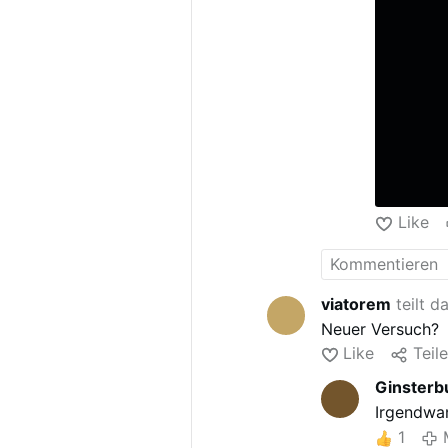
Like
viatorem
teilt d
Neuer Versuch?
Like
Teil
Ginsterb
Irgendwan
1