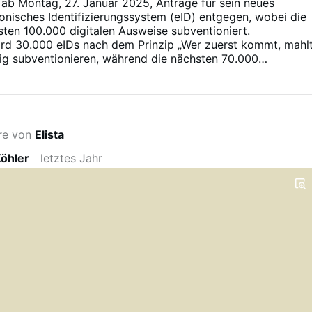
ab Montag, 27. Januar 2025, Anträge für sein neues
ronisches Identifizierungssystem (eID) entgegen, wobei die
sten 100.000 digitalen Ausweise subventioniert.
ird 30.000 eIDs nach dem Prinzip „Wer zuerst kommt, mahl
dig subventionieren, während die nächsten 70.000
ne ermäßigte Gebühr von 15 Euro zahlen (statt des
von 50 Euro für die dreijährige Gültigkeitsdauer).
nde Minister für Forschung, Innovation und Digitalpolitik,
nou, sagte auf einer Pressekonferenz, dass die eID einen
die digitale Wirtschaft des Landes darstelle. Das System hat
re von
Elista
schen Kommission die Zulassung für die höchste
e gemäß der eIDAS- Verordnung erhalten und ermöglicht
Köhler
letztes Jahr
ende elektronische Transaktionen innerhalb der
ion.
𝖔𝖓