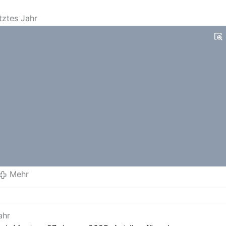
etztes Jahr
Mehr
ahr