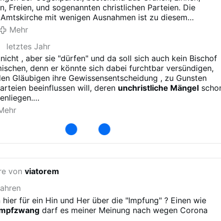
t der Wähler.
en, Freien, und sogenannten christlichen Parteien. Die
 Amtskirche mit wenigen Ausnahmen ist zu diesem
ündnis zu zählen. Desshalb werden die Kirchenaustritte
Mehr
 da die Amtskirche zu einem politischen Anhängsel
letztes Jahr
ist.
nicht , aber sie "dürfen" und da soll sich auch kein Bischof
schen, denn er könnte sich dabei furchtbar versündigen,
den Gläubigen ihre Gewissensentscheidung , zu Gunsten
arteien beeinflussen will, deren
unchristliche Mängel
scho
fenliegen.
Corona, da war das ähnlich und was haben wir bekommen?
Mehr
mitlerweile jeder im Lande. Nix Gutes.
re von
viatorem
Jahren
 hier für ein Hin und Her über die "Impfung" ? Einen wie
Impfzwang
darf es meiner Meinung nach wegen Corona