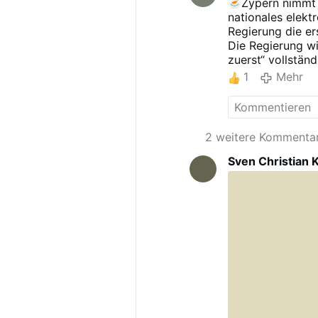
Zypern nimmt 
nationales elekt
Regierung die er
Die Regierung w
zuerst“ vollstän
Antragsteller ei
1
Mehr
Standardpreises 
Der stellvertrete
Nicodemos Damia
Meilenstein für 
2 weitere Kommenta
von der Europäi
Sicherheitsstuf
Sven Christian 
grenzüberschreit
Europäischen Un
QUELLE
𝖁𝖔𝖎𝖈𝖊𝖘 𝖔𝖋 𝕽𝖊𝖛𝖊𝖑𝖆𝖙𝖎