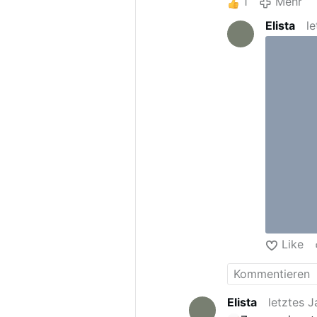
1
Mehr
Elista
l
Like
Elista
letztes J