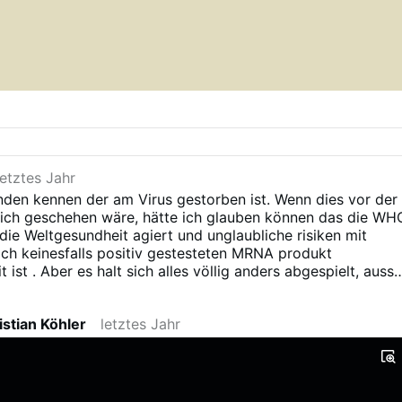
letztes Jahr
den kennen der am Virus gestorben ist. Wenn dies vor der
lich geschehen wäre, hätte ich glauben können das die WH
die Weltgesundheit agiert und unglaubliche risiken mit
ch keinesfalls positiv gestesteten MRNA produkt
 ist . Aber es halt sich alles völlig anders abgespielt, ausse
 die Beatmungsgeräte bis an den Anschlag eingessetzt
 Sicht war schon ein paar Wochen möglich wenn man über di
stian Köhler
letztes Jahr
edien geblickt hätte. Was man hätte tun sollen denn:
 erfolgreich getestete MRNA medikation gegen ein Virus da
tz vielen falschen mit oder durch Corona toten, kaum die
iner normalen Grippe erreicht würde eine real risko bewusst
ientierte Institution NIE zulassen.