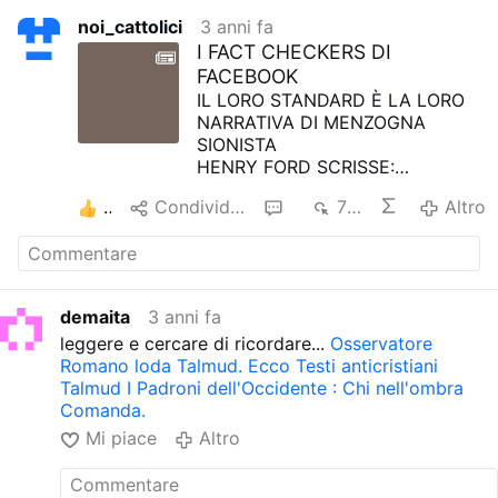
noi_cattolici
3 anni fa
I FACT CHECKERS DI
FACEBOOK
IL LORO STANDARD È LA LORO
NARRATIVA DI MENZOGNA
SIONISTA
HENRY FORD SCRISSE:
“Non c’è nulla che gli ebrei
2
Condividere
1
719
Altro
internazionali temono più della
verità, o qualunque suggerimento
di verità sul loro conto o i loro
piani”
- Vol. 1 Pagina 200
demaita
3 anni fa
THE INTERNATIONAL JEW
leggere e cercare di ricordare...
Osservatore
(
Libera Espressione
)
Romano loda Talmud. Ecco Testi anticristiani
Talmud
I Padroni dell'Occidente : Chi nell'ombra
Comanda.
Mi piace
Altro