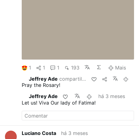
1
1
1
193
Mais
Jeffrey Ade
compartilhou isso
há 3 m
Pray the Rosary!
Jeffrey Ade
há 3 meses
Let us! Viva Our lady of Fatima!
Luciano Costa
há 3 meses