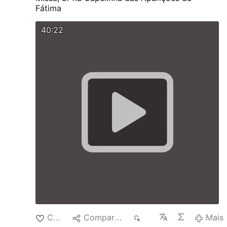
Fátima
40:22
Curtir
Compartilhar
93
Mais