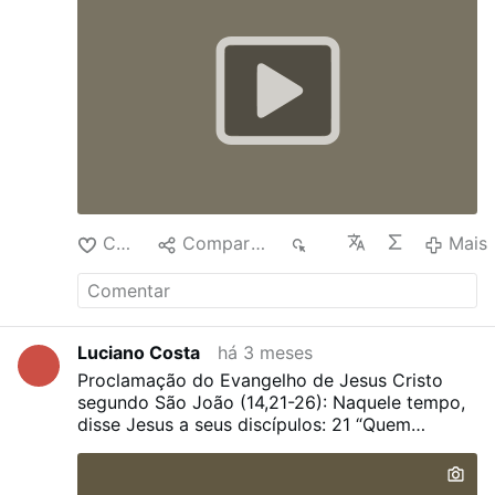
Curtir
Compartilhar
32
Mais
Luciano Costa
há 3 meses
Proclamação do Evangelho de Jesus Cristo
segundo São João (14,21-26):
Naquele tempo,
disse Jesus a seus discípulos: 21 “Quem
acolheu os meus mandamentos e os observa,
esse me ama. Ora, quem me ama, será amado
por meu Pai, e eu o amarei e me manifestarei a