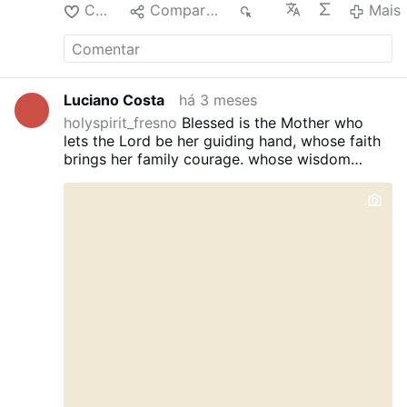
Curtir
Compartilhar
60
Mais
a …
Mais
Luciano Costa
há 3 meses
holyspirit_fresno
Blessed is the Mother who
lets the Lord be her guiding hand, whose faith
brings her family courage. whose wisdom
comes from God, and whose children
still
stand and honor her.
Wishing all mothers,
grandmothers, godmothers and spiritual
mothers a very blessed Mother’s Day!