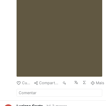
ele”. 22 Judas - não o Iscariotes - disse-lhe:
“Senhor, como se explica que te manifestarás a
nós e não ao mundo?” 23 Jesus respondeu-lhe:
“Se alguém me ama, guardará a minha palavra,
e o meu Pai o amará, e nós viremos e faremos
nele a nossa morada. 24 Quem não me ama,
não guarda a minha palavra. E a palavra que
escutais não é minha, mas do Pai que me
enviou. 25 Isso é o que vos disse enquanto
estava convosco. 26 Mas o Defensor, o
Espírito Santo, que o Pai enviará em meu
nome, ele vos ensinará tudo e vos recordará
tudo o que eu vos tenho dito.
- Palavra da
Salvação.
- Glória a vós, Senhor.
Curtir
Compartilhar
41
Mais