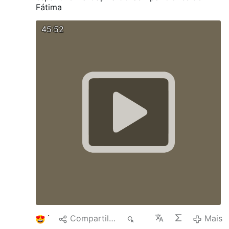
Fátima
45:52
1
Compartilhar
28
Mais