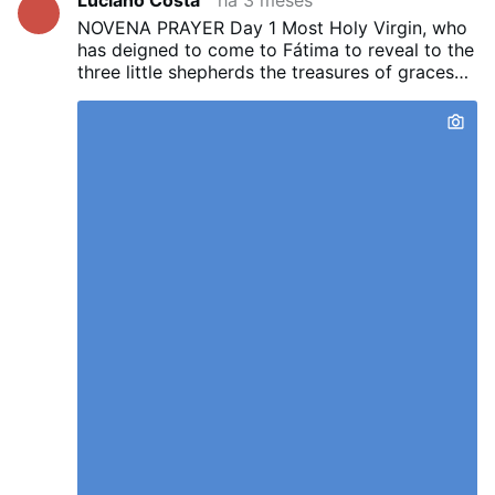
Luciano Costa
há 3 meses
NOVENA PRAYER Day 1
Most Holy Virgin, who
has deigned to come to Fátima to reveal to the
three little shepherds the treasures of graces
hidden in the recitation of the Rosary, inspire
our hearts with sincere love of this devotion.
By meditating on the mysteries of our
redemption that are recalled in your Rosary,
may we gather the fruits contained therein and
obtain the conversion of sinners, the
conversion of Russia, the Peace of Christ for
the world, and this favor that I so earnestly
seek of you in this novena.... (here mention
your request)
I ask this of you, for the greater
glory of God, for your own honor and for the
good of all people. Amen
“Pray the rosary
everyday!”