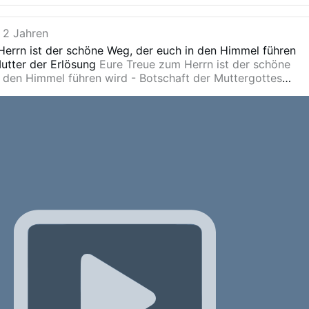
 2 Jahren
Herrn ist der schöne Weg, der euch in den Himmel führen
utter der Erlösung
Eure Treue zum Herrn ist der schöne
 den Himmel führen wird - Botschaft der Muttergottes
dens an Pedro Regis in Anguera, Bahia, Brasilien am 31.
hr wichtig(Siegel)! Siehe Link
heit.de/images/downloads/Seal_German.pdf
Gebet:
Das
it - Kreuzzuggebete
Gebete von der Muttergottes von
nk
Der Heilige Rosenkranz meditiert - Gebete von der
n Jacarei
Litanei zum Heiligen Geist
Verheissungen Gottes
ie Litanei zum Heiligen Geist beten.