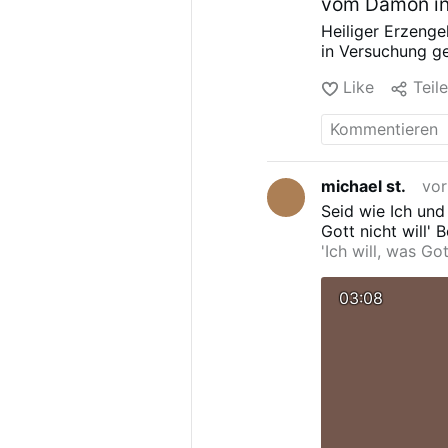
vom Dämon in
Heiliger Erzenge
in Versuchung ge
Like
Teil
michael st.
vor
Seid wie Ich und 
Gott nicht will'
B
'Ich will, was Go
Marcos Tadeu Tei
Link
dasbuchder
03:08
Buch der Wahrhe
Jacarei!Siehe li
Muttergottes vo
des Vaters, die d