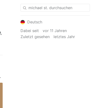
Deutsch
Dabei seit
vor 11 Jahren
t,
Zuletzt gesehen
letztes Jahr
,
e
t
ck
en
t
n