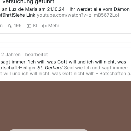
 Versuchung geführt
l an Luz de Maria am 21.10.24 - Ihr werdet alle vom Dämon
führt!Siehe Link
youtube.com/watch?v=z_mB5672LoI
en
196
KI
Mehr
 2 Jahren
bearbeitet
sagt immer: 'Ich will, was Gott will und ich will nicht, was
otschaft:Heiliger
St. Gerhard
Seid wie Ich und sagt immer:
tt will und ich will nicht, was Gott nicht will' - Botschaften a
xeira in Jacareí SP, Brasilien
Sehr wichtig(Siegel)! Siehe
wahrheit.de/images/downloads/Seal_German.pdf
Gebet:
Da
it - Kreuzzuggebete
Gebete von der Muttergottes von
nk
Der Heilige Rosenkranz meditiert - Gebete von der
n Jacarei
Litanei zum Heiligen Geist
Verheissungen Gottes
ie Litanei zum Heiligen Geist beten.