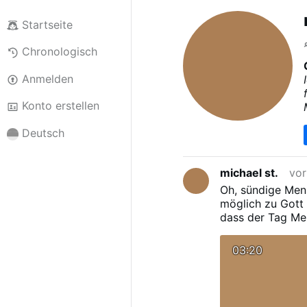
Startseite
Chronologisch
Anmelden
Konto erstellen
Deutsch
michael st.
vor
Oh, sündige Men
möglich zu Gott 
dass der Tag Me
in schwerer Sünd
Menschheit, kom
03:20
zurück; verlasst
Meiner Warnung 
Sünde oder weit 
an Enoch, Kolum