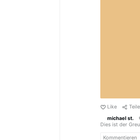
Like
Teil
michael st.
Dies ist der Gre