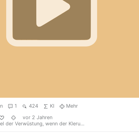
en
1
424
KI
Mehr
vor 2 Jahren
uel der Verwüstung, wenn der Kleru…