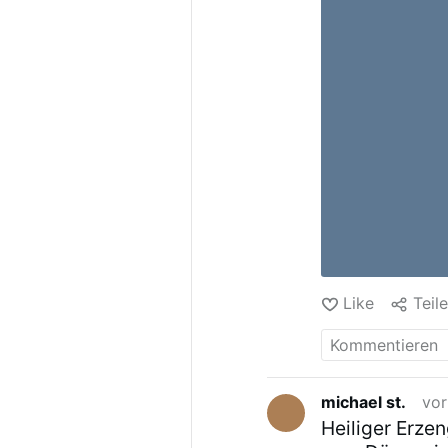
Like
Teil
michael st.
vor
Heiliger Erzen