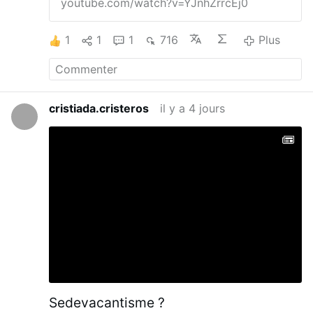
youtube.com/watch?v=YJnhZrrcEj0
1
1
1
716
Plus
cristiada.cristeros
il y a 4 jours
Sedevacantisme ?