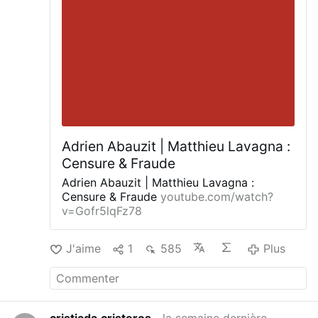
J’y vois une contradiction avec l’enseignement
constant des papes antérieurs, notamment
Grégoire XVI, Pie IX et Léon XIII, qui
enseignaient que l’erreur n’a pas de droits et
que l’État doit reconnaître la vraie religion.
suite :
Exposé et réfutation des principales
doctrines …
Adrien Abauzit | Matthieu Lavagna :
Censure & Fraude
Adrien Abauzit | Matthieu Lavagna :
Censure & Fraude
youtube.com/watch?
v=Gofr5lqFz78
J'aime
1
585
Plus