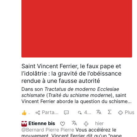
imparfait » l’ont toujours pensée dans des
circonstances extraordinaires et avec la
participation des évêques de l’Église
possédant une mission canonique reconnue,
non d’un cercle de prélats vagants agissant de
leur propre initiative.
À mes yeux, la vacance
du Siège suspend l’exercice ordinaire de
certaines autorités, mais elle ne crée pas
automatiquement une juridiction universelle de
suppléance au profit de particuliers. La
juridiction ne se présume …
Plus
Saint Vincent Ferrier, le faux pape et
l’idolâtrie : la gravité de l’obéissance
rendue à une fausse autorité
Dans son
Tractatus de moderno Ecclesiae
schismate
(
Traité du schisme moderne
), saint
Vincent Ferrier aborde la question du schisme
et de l’autorité pontificale avec une extrême
2
Partager
3
453
Plus
gravité. Pour lui, il ne s’agit pas d’une simple
difficulté institutionnelle ou d’une erreur
Etienne bis
hier
concernant une personne : la question touche
@Bernard Pierre Pierre
Vous accélérez le
directement à l’honneur dû au Christ et à
mouvement.
Vincent Ferrier dit qu'un "pape