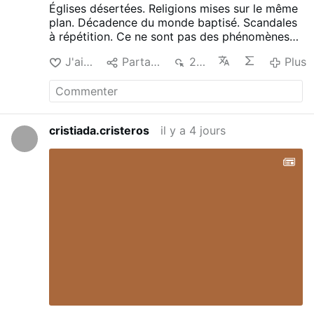
Églises désertées.
Religions mises sur le même
plan.
Décadence du monde baptisé. Scandales
à répétition.
Ce ne sont pas des phénomènes
séparés : tout est lié.
À mes yeux, la crise
J'aime
Partager
288
Plus
actuelle de l’Église ne relève pas seulement de
facteurs extérieurs : elle touche aussi son
gouvernement et la réception de la foi par les
fidèles. Marqués par la sécularisation, le
matérialisme et le relativisme, beaucoup
cristiada.cristeros
il y a 4 jours
acceptent cette évolution sans véritable
résistance, privilégiant les préoccupations du
monde présent à la fidélité à la tradition
catholique.
suite :
Sedevacantisme ?