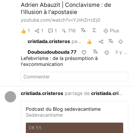
Adrien Abauzit | Conclavisme : de
l'illusion à l'apostasie
youtube.com/watch?v=YJnhZrrcEj0
1
1
1
716
Plus
cristiada.cristeros
partage ceci
1
il y a 3 jour
Douboudoubouda 77
il y a 3 jours
Lefebvrisme : de la présomption à
l'excommunication
cristiada.cristeros
partage de
cristiada.cristeros
il y a 5 jours
Podcast du Blog sedevacantisme
Sedevacantisme
06:55