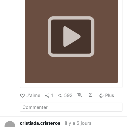
J'aime
1
592
Plus
cristiada.cristeros
il y a 5 jours