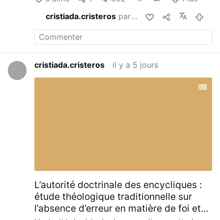
cristiada.cristeros
partage ceci
il y a 5 jours
cristiada.cristeros
il y a 5 jours
L’autorité doctrinale des encycliques :
étude théologique traditionnelle sur
l’absence d’erreur en matière de foi et
de morale