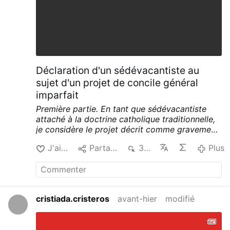
Déclaration d'un sédévacantiste au
sujet d'un projet de concile général
imparfait
Première partie.
En tant que sédévacantiste
attaché à la doctrine catholique traditionnelle,
je considère le projet décrit comme gravement
problématique sur les plans théologique et
J'aime
Partager
362
Plus
canonique. Même si j’admets la vacance du
Siège apostolique, je ne puis conclure que
n’importe quel groupe de prêtres ou d’évêques
puisse s’attribuer la juridiction universelle
nécessaire pour convoquer un concile et élire
cristiada.cristeros
avant-hier
modifié
un pape.
J’enseigne que l’autorité d’un concile
général procède du Pontife romain.
Les auteurs
qui ont envisagé l’hypothèse d’un « concile