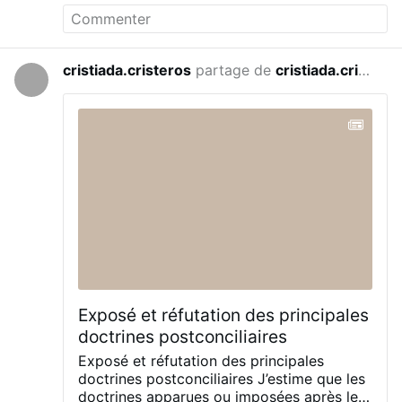
ses orientations.
Selon cette analyse, le
processus s'est opéré par le renouvellement
générationnel de la hiérarchie. Les évêques, les
prêtres, les professeurs de séminaires et les
cristiada.cristeros
partage de
cristiada.cristeros
il y a 6 jours
responsables des institutions ont été
progressivement remplacés par des hommes
formés selon les principes issus du conciliabule
Vatican II. La continuité des bâtiments, des
diocèses, des titres et des structures
administratives aurait ainsi donné l'impression
d'une continuité, alors que le contenu de
l'enseignement, de la liturgie et de la discipline
s'est progressivement transformé.
Les
partisans de cette thèse voient dans cette
évolution l'aboutissement d'un projet ancien. Ils
citent notamment les *Papiers secrets de la
Haute …
Plus
Exposé et réfutation des principales
doctrines postconciliaires
Exposé et réfutation des principales
doctrines postconciliaires
J’estime que les
doctrines apparues ou imposées après le