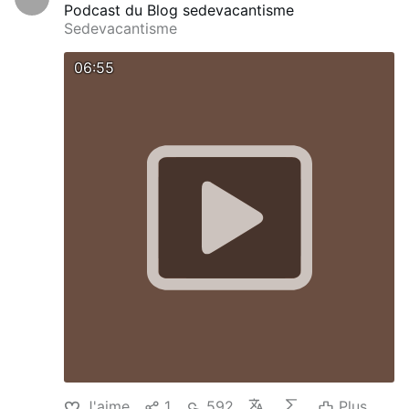
Podcast du Blog sedevacantisme
Sedevacantisme
06:55
J'aime
1
592
Plus