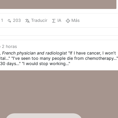
1
203
Traducir
IA
Más
 2 horas
a, French physician and radiologist
"If I have cancer, I won't
al..."
"I've seen too many people die from chemotherapy...
 30 days..."
"I would stop working..."