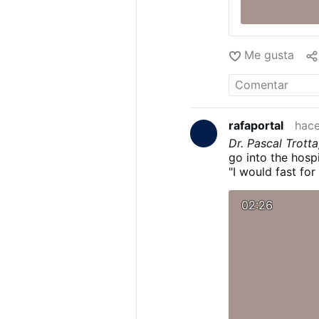
Me gusta
rafaportal
hace
Dr. Pascal Trott
go into the hospit
"I would fast for
02:26