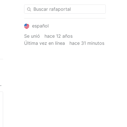
español
Se unió
hace 12 años
Última vez en línea
hace 31 minutos
en