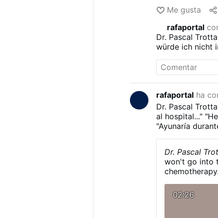
Me gusta
rafaportal
com
Dr. Pascal Trott
würde ich nicht
den Folgen eine
…“
„Ich würde au
rafaportal
ha co
Dr. Pascal Trott
al hospital..."
"He
"Ayunaría durante
Dr. Pascal Tro
won't go into t
chemotherapy..
02:26