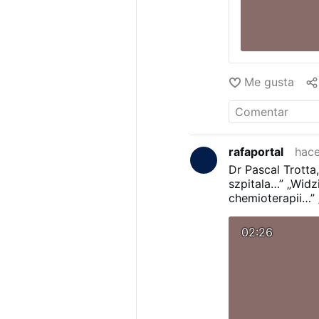
Me gusta
rafaportal
hace
Dr Pascal Trotta,
szpitala…”
„Widz
chemioterapii…”
02:26