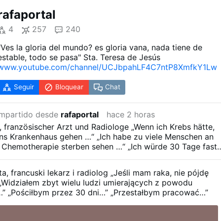
rafaportal
4
257
240
"Ves la gloria del mundo? es gloria vana, nada tiene de
estable, todo se pasa" Sta. Teresa de Jesús
www.youtube.com/channel/UCJbpahLF4C7ntP8XmfkY1Lw
Seguir
Bloquear
Chat
mpartido desde
rafaportal
hace 2 horas
a, französischer Arzt und Radiologe
„Wenn ich Krebs hätte,
 ins Krankenhaus gehen …“
„Ich habe zu viele Menschen an
r Chemotherapie sterben sehen …“
„Ich würde 30 Tage fast
fhören zu arbeiten …“
a, francuski lekarz i radiolog
„Jeśli mam raka, nie pójdę
„Widziałem zbyt wielu ludzi umierających z powodu
…”
„Pościłbym przez 30 dni…”
„Przestałbym pracować…”