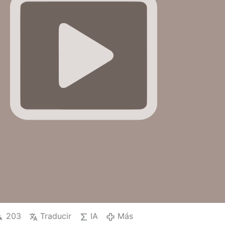
203
Traducir
IA
Más