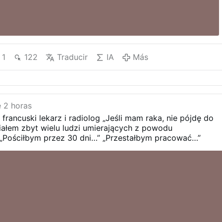
1
122
Traducir
IA
Más
 2 horas
 francuski lekarz i radiolog
„Jeśli mam raka, nie pójdę do
iałem zbyt wielu ludzi umierających z powodu
„Pościłbym przez 30 dni…”
„Przestałbym pracować…”