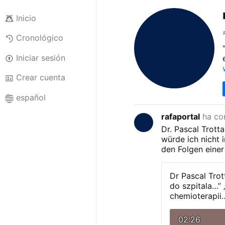
Inicio
Cronológico
Iniciar sesión
Crear cuenta
español
rafaportal
ha co
Dr. Pascal Trott
würde ich nicht
den Folgen eine
…“
„Ich würde au
Dr Pascal Trott
do szpitala…”
chemioterapii
02:26