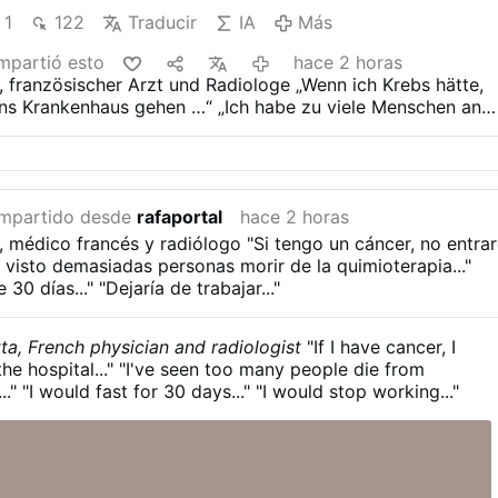
1
122
Traducir
IA
Más
partió esto
hace 2 horas
a, französischer Arzt und Radiologe
„Wenn ich Krebs hätte,
 ins Krankenhaus gehen …“
„Ich habe zu viele Menschen an
r Chemotherapie sterben sehen …“
„Ich würde 30 Tage fast
fhören zu arbeiten …“
mpartido desde
rafaportal
hace 2 horas
a, médico francés y radiólogo
"Si tengo un cáncer, no entra
 visto demasiadas personas morir de la quimioterapia..."
 30 días..."
"Dejaría de trabajar..."
tta, French physician and radiologist
"If I have cancer, I
he hospital..."
"I've seen too many people die from
."
"I would fast for 30 days..."
"I would stop working..."