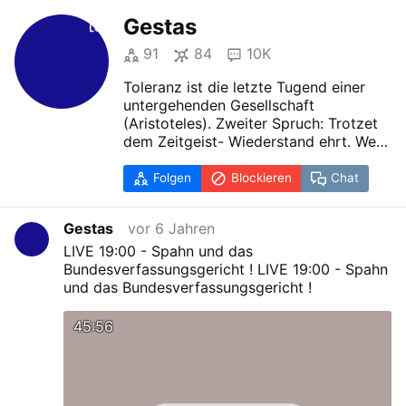
Gestas
91
84
10K
Toleranz ist die letzte Tugend einer
untergehenden Gesellschaft
(Aristoteles). Zweiter Spruch: Trotzet
dem Zeitgeist- Wiederstand ehrt. Wer
allen gefällt ist selten viel wert. Dritter
Spruch: Heute sind wir tolerant-
Folgen
Blockieren
Chat
Morgen fremd im eigenem Land.
Vierter Spruch: Tut Gutes an
Gestas
vor 6 Jahren
Jedermann, vor allem aber an den
Hausgenossen des Glaubens.(Galater
LIVE 19:00 - Spahn und das
Brief)
Bundesverfassungsgericht !
LIVE 19:00 - Spahn
Noch sitzt Ihr da oben, Ihr feigen
und das Bundesverfassungsgericht !
Gestalten. Vom Feinde bezahlt, dem
Volke zum Spott! Doch einst wird
45:56
wieder Gerechtigkeit walten dann
richtet das Volk, dann Gnade Euch
Gott. (Theodor Körner)
"Türken, Inder, Hottentotten sind