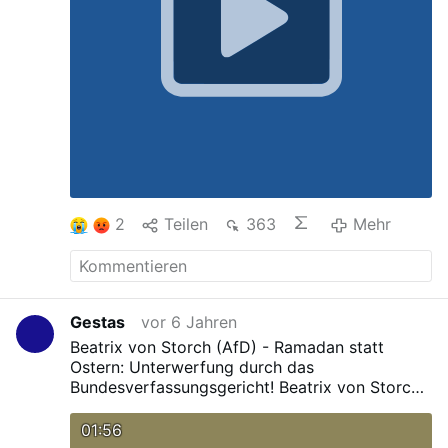
2
Teilen
363
Mehr
Gestas
vor 6 Jahren
Beatrix von Storch (AfD) - Ramadan statt
Ostern: Unterwerfung durch das
Bundesverfassungsgericht!
Beatrix von Storch
(AfD) - Ramadan statt Ostern: Unterwerfung
durch das Bundesverfassungsgericht!
01:56