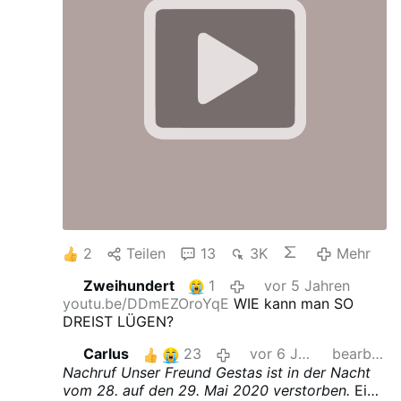
willkommen alle drei, wenn sie leben,
lieben, lachen, fern von hier in der
Türkei. Wenn sie aber scharenweise,
wie die Maden in dem Speck, in
Europa nisten wollen, ist die
Sympathie schnell weg!"
(Fälschlicherweise Heinrich Heine
zugeschrieben).
2
Teilen
13
3K
Mehr
Zweihundert
1
vor 5 Jahren
youtu.be/DDmEZOroYqE
WIE kann man SO
DREIST LÜGEN?
Carlus
23
vor 6 Jahren
bearbeitet
Nachruf
Unser Freund Gestas ist in der Nacht
vom 28. auf den 29. Mai 2020 verstorben.
Ein