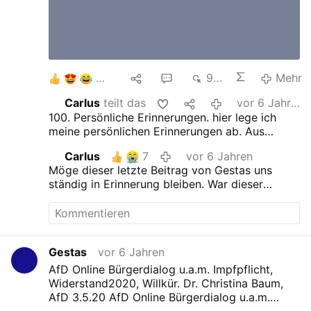
13
1
1
914
Mehr
Carlus
teilt das
vor 6 Jahren
100. Persönliche Erinnerungen.
hier lege ich
meine persönlichen Erinnerungen ab. Aus
meiner Jugendzeit und auch von der ganzen
Carlus
7
vor 6 Jahren
Lebenszeit.
Möge dieser letzte Beitrag von Gestas uns
ständig in Erinnerung bleiben. War dieser
Beitrag bereits eine Vorkenntnis der auf ihn
zukommenden Ereignisse.
R.I.P.
Ruhe in Frieden
Gestas
vor 6 Jahren
AfD Online Bürgerdialog u.a.m. Impfpflicht,
Widerstand2020, Willkür. Dr. Christina Baum,
AfD 3.5.20
AfD Online Bürgerdialog u.a.m.