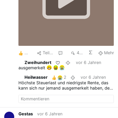
3
Teilen
2
444
Mehr
Zweihundert
vor 6 Jahren
ausgemerkelt
Heilwasser
2
vor 6 Jahren
Höchste Steuerlast und niedrigste Rente, das
kann sich nur jemand ausgemerkelt haben, der
die Verarmung des Volkes anstrebt. Merkel hat
ja schon mal so einen freud'schen Versprecher
geliefert, als sie meinte, die Afrikanischen
Völker müssten "ausgebeutet" statt ausgebildet
Gestas
vor 6 Jahren
werden. Da hat sie mal ausgesprochen, was sie