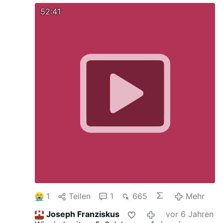
Impfpflicht, Widerstand2020, Willkür. Dr.
Christina Baum, AfD 3.5.20
52:41
1
Teilen
1
665
Mehr
Joseph Franziskus
vor 6 Jahren