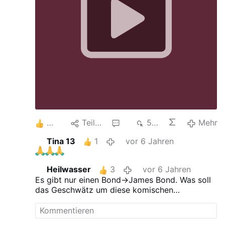
Kirche und den liberalen Modernisten ist
derselbe Kampf wie der von Vatikan II. Es
ist gar nicht so …
3
Teilen
2
516
Mehr
Tina 13
1
vor 6 Jahren
Heilwasser
3
vor 6 Jahren
Es gibt nur einen Bond->James Bond. Was soll
das Geschwätz um diese komischen
Coronabonds?