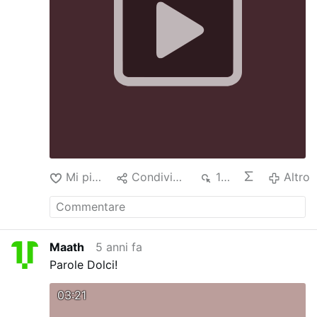
Mi piace
Condividere
124
Altro
Maath
5 anni fa
Parole Dolci!
03:21