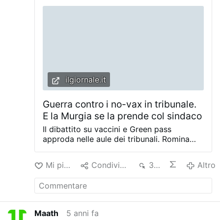
minacciato. Non mi lasciava andare, ma
per fortuna erano presenti agenti della
polizia che sono intervenuti", ha spiegato
la vittima. Il professionista si …
ilgiornale.it
Guerra contro i no-vax in tribunale.
E la Murgia se la prende col sindaco
Il dibattito su vaccini e Green pass
approda nelle aule dei tribunali. Romina
Mura, deputata del Partito democratico e
presidente della commissione Lavoro di
Mi piace
Condividere
329
Altro
Montecitorio, ha presenato un esposto in
procura insieme al collega di schieramento
Andrea Frailis. I due parlamentari sardi
chiedono agli inquirenti della procura di
Cagliari di individuare e punire gli autori
Maath
5 anni fa
dei manifesti comparsi nel capoluogo negli