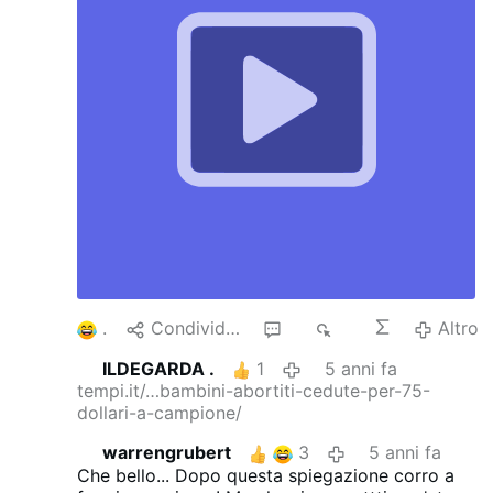
1
Condividere
2
1K
Altro
ILDEGARDA .
1
5 anni fa
tempi.it/…bambini-abortiti-cedute-per-75-
dollari-a-campione/
warrengrubert
3
5 anni fa
Che bello... Dopo questa spiegazione corro a