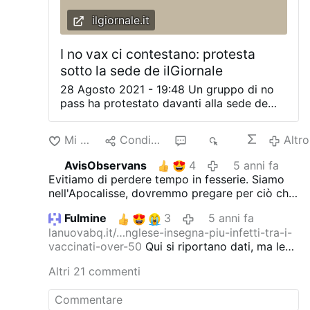
ilgiornale.it
I no vax ci contestano: protesta
sotto la sede de ilGiornale
28 Agosto 2021 - 19:48 Un gruppo di no
pass ha protestato davanti alla sede de
ilGiornale. Il direttore Minzolini: "Non ci
faremo intimidire" Un nastro delimitatore,
Mi piace
Condividere
23
885
Altro
di quelli usati nei lavori stradali. Una
ventina di volantini raffiguranti un
AvisObservans
4
5 anni fa
"coronavirus" fatto di microfoni su sfondo
Evitiamo di perdere tempo in fesserie.
Siamo
giallo. "The real virus", lo chiamano. Così
nell'Apocalisse, dovremmo pregare per ciò che
un gruppo di no pass - no vax ha
ha d'accadere.
protestato davanti al portone d'ingresso
Fulmine
3
5 anni fa
de ilGiornale nel pomeriggio di oggi, per
lanuovabq.it/…nglese-insegna-piu-infetti-tra-i-
poi spostarsi nella vicina via Torino, nel
vaccinati-over-50
Qui si riportano dati, ma le
centro di Milano. Una protesta che - come
deduzioni non sono difficili da fare: in
sottolinea il direttore Augusto Minzolini -
Altri 21 commenti
Inghilterra nonostante massicce vaccinazioni e
non ci intimidisce, nonostante qualcuno sui
quant'altro,
il covid e le sue varianti colpiscono
social arrivi ad "augurarci di saltare in
maggiormente i vaccinati.