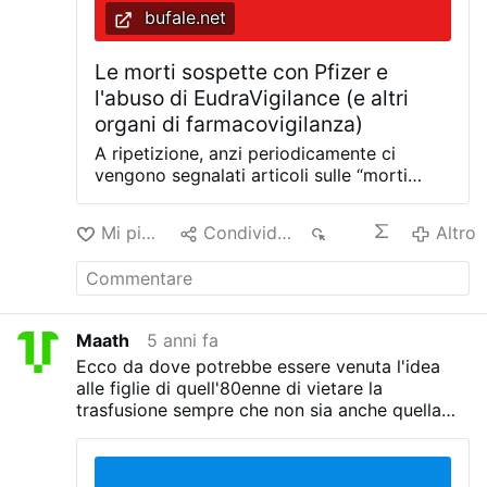
essenziale su cui l'”effetto Magneto” è la
bufale.net
presenza di metalli da iniettare. Come
evidenziato dalla stessa formulazione,
Le morti sospette con Pfizer e
buona parte dei preparati non …
l'abuso di EudraVigilance (e altri
organi di farmacovigilanza)
A ripetizione, anzi periodicamente ci
vengono segnalati articoli sulle “morti
sospette con Pfizer”. In realtà si tratta di
un fenomeno che abbiamo già visto in
Mi piace
Condividere
114
Altro
passato consumarsi in America, e che ha la
capacità di estendersi in tutto il mondo
dell’informazione. O quantomeno ovunque
ci siano organi di farmaco vigilanza. Il
problema della farmacovigilanza e le
Maath
5 anni fa
“morti sospette con Pfizer” Il problema
Ecco da dove potrebbe essere venuta l'idea
fondamentale della farmacovigilanza è
alle figlie di quell'80enne di vietare la
che, per citare le avvertenze riportate su
trasfusione sempre che non sia anche quella
EudraVigilance, il collettore di segnalazioni
una bufala!
europeo: “Le segnalazioni di presunte
reazioni avverse da sole sono scarsamente
sufficienti per confermare che un certo