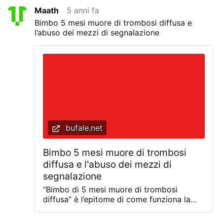
agosto 2021: 49 morti
Quindi secondo il
Maath
5 anni fa
dottore saremo per i prossimi anni a seguire le
Bimbo 5 mesi muore di trombosi diffusa e
varianti vaccinando all'infinito?
@Maath
quante
l’abuso dei mezzi di segnalazione
inoculazioni intende fare? si è già fissato un
proprio limite o si fida ciecamente?
bufale.net
Bimbo 5 mesi muore di trombosi
diffusa e l'abuso dei mezzi di
segnalazione
“Bimbo di 5 mesi muore di trombosi
diffusa” è l’epitome di come funziona la
mentalità complottista novax. Non basta
“ripetere la stessa bufala 10, 100, 1000