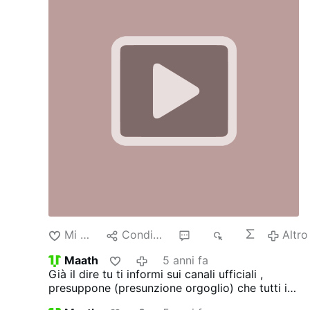
Mi piace
Condividere
32
1K
Altro
Maath
5 anni fa
Già il dire tu ti informi sui canali ufficiali ,
presuppone (presunzione orgoglio) che tutti i
dati scientifici ufficiali siano falsi a priori.