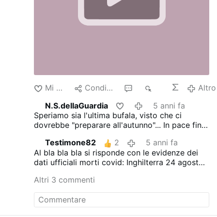
Mi piace
Condividere
5
624
Altro
N.S.dellaGuardia
5 anni fa
Speriamo sia l'ultima bufala, visto che ci
dovrebbe "preparare all'autunno"...
In pace fino
al 21 dicembre??
Testimone82
2
5 anni fa
Al bla bla bla si risponde con le evidenze dei
dati ufficiali morti covid:
Inghilterra 24 agosto
2020: 6 morti
Inghilterra 24 agosto 2021: 152
Altri 3 commenti
morti
Francia 24 agosto 2020: 15 morti
Francia
24 agosto 2021: 193 morti
Spagna 24 agosto
2020: 34 morti
Spagna 24 agosto 2021: 190
morti
Italia 24 agosto 2020: 4 morti
Italia 24