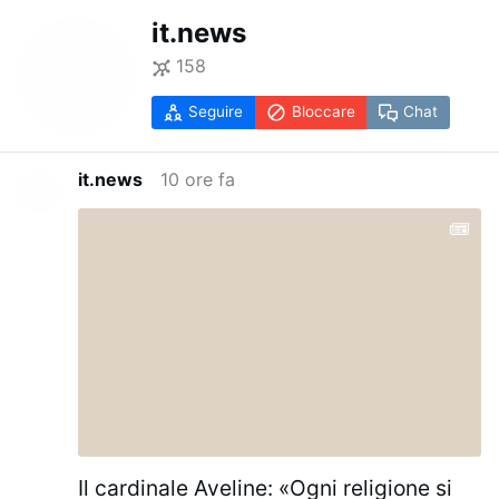
it.news
158
Seguire
Bloccare
Chat
it.news
10 ore fa
Il cardinale Aveline: «Ogni religione si