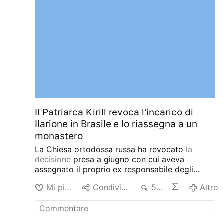
inoltre esortato la Spagna a «bombardare
conosce passaporto» e invitando a
Rabat» e ad «aprire il fuoco se necessario» in
promuovere dialogo, pace e rispetto per ogni
risposta …
Altro
persona.
Il Patriarca Kirill revoca l'incarico di
Ilarione in Brasile e lo riassegna a un
monastero
La Chiesa ortodossa russa ha revocato
la
decisione
presa a giugno con cui aveva
assegnato il proprio ex responsabile degli
affari esteri a due parrocchie ortodosse russe
Mi piace
Condividere
576
Altro
nel sud del Brasile.
Il Patriarca Kirill ha invece
assegnato Hilarion, 60 anni, al Monastero
dell’Esaltazione della Croce nei pressi di
Mosca.
L’ultimo trasferimento fa seguito a una