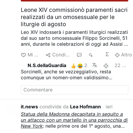
Leone XIV commissionò paramenti sacri
realizzati da un omosessuale per le
liturgie di agosto
Leo XIV indosserà i paramenti liturgici realizzati
dal suo sarto omosessuale Filippo Sorcinelli, 51
anni, durante le celebrazioni di oggi ad Assisi e
del 22 agosto a Rimini. Lo ha dichiarato
Mi piace
Condividere
1
367
Altro
Sorcinelli in un’intervista rilasciata a Corriere.it
il 2 agosto.
I paramenti di Assisi traggono
N.S.dellaGuardia
2
22 ore fa
ispirazione dai dipinti della Porziuncola del XIII
Sorcinelli, anche se vezzeggiativo, resta
e XIV secolo, mentre quelli di Rimini, realizzati
comunque un nomen-omen validissimo...
per un’Eucaristia in riva al mare, presentano
motivi a oblò che simboleggiano l’acqua come
fonte di vita.
Sorcinelli afferma che ogni
paramento papale viene progettato
specificatamente per il luogo e la liturgia in cui
it.news
condivide da
Lea Hofmann
ieri
verrà utilizzato.
Ha incontrato per la prima
Statua della Madonna decapitata in seguito a
volta il futuro Papa quando era ancora
un attacco con un martello in una parrocchia di
cardinale, per fargli provare una mitra
New York
: nelle prime ore del 1° agosto, una
donatagli dai confratelli agostiniani di Vienna.
statua della Vergine Maria nella chiesa di Santa
Sorcinelli racconta di aver poi rivisto quella