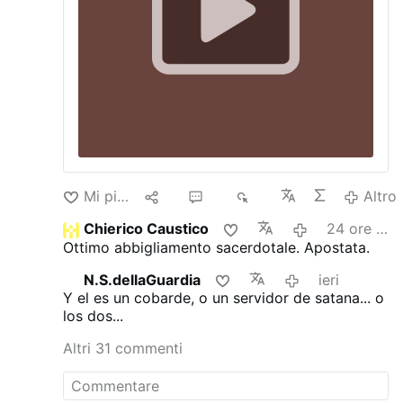
Mi piace
10
23
7K
Altro
Chierico Caustico
24 ore fa
Ottimo abbigliamento sacerdotale. Apostata.
N.S.dellaGuardia
ieri
Y el es un cobarde, o un servidor de satana... o
los dos...
Altri 31 commenti