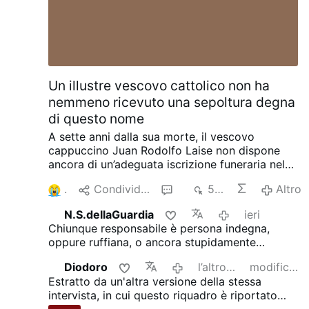
Un illustre vescovo cattolico non ha
nemmeno ricevuto una sepoltura degna
di questo nome
A sette anni dalla sua morte, il vescovo
cappuccino Juan Rodolfo Laise non dispone
ancora di un’adeguata iscrizione funeraria nel
cimitero dei Cappuccini di San Giovanni
1
Condividere
2
507
Altro
Rotondo, in Italia.
Il vescovo Laise divenne
famoso a livello internazionale per aver difeso
N.S.dellaGuardia
ieri
la pratica di ricevere la Santa Comunione sulla
Chiunque responsabile è persona indegna,
lingua. Nel corso dei dibattiti tenutisi all’interno
oppure ruffiana, o ancora stupidamente
della Conferenza Episcopale Argentina nel
vendicativa. Insomma chiaramente un
1996 in merito all’introduzione della Comunione
Diodoro
l’altro ieri
modificato
bergoglione...
sulla mano, egli scelse di non applicare l’indulto
Estratto da un'altra versione della stessa
nella propria diocesi, sostenendo che ricevere
intervista, in cui questo riquadro è riportato
la Comunione sulla lingua rimanesse la norma
come arricchimento.
Traduzione:
"Crediamo si