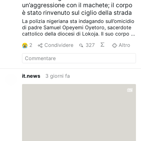
un’aggressione con il machete; il corpo
è stato rinvenuto sul ciglio della strada
La polizia nigeriana sta indagando sull’omicidio
di padre Samuel Opeyemi Oyetoro, sacerdote
cattolico della diocesi di Lokoja. Il suo corpo è
stato rinvenuto il 29 luglio lungo una strada ad
2
Condividere
327
Altro
Ajaokuta, nello Stato di Kogi, con numerose
ferite da machete alla testa.
Secondo la Polizia
dello Stato di Kogi, gli agenti sono intervenuti
in seguito alla segnalazione di un cadavere e
hanno successivamente identificato la vittima
it.news
3 giorni fa
come padre Oyetoro.
La diocesi cattolica di
Lokoja ha confermato la morte del sacerdote
in un comunicato.
Egli è tra le migliaia di
cattolici nigeriani assassinati negli ultimi anni
nel contesto delle persecuzioni islamiche.
Traduzione AI