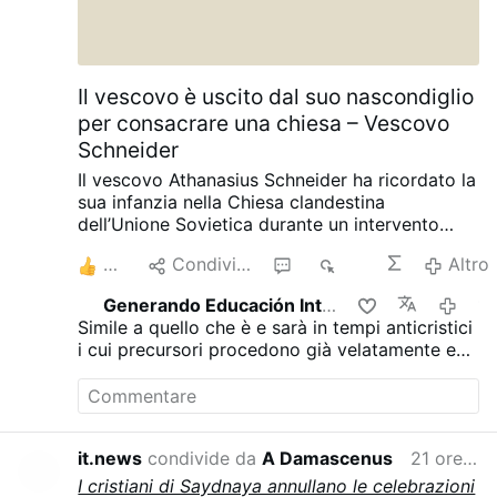
Il vescovo è uscito dal suo nascondiglio
per consacrare una chiesa – Vescovo
Schneider
Il vescovo Athanasius Schneider ha ricordato la
sua infanzia nella Chiesa clandestina
dell’Unione Sovietica durante un intervento
tenuto a Cobh, in Irlanda, il 3 agosto, secondo
3
Condividere
1
405
Altro
quanto riporta AdVaticanum.com.
«C’erano
momenti in cui organizzavamo incontri come
Generando Educación Integral
19 ore
questo, ma dovevamo chiudere le finestre e le
Simile a quello che è e sarà in tempi anticristici
porte perché venivamo controllati dalla polizia
i cui precursori procedono già velatamente e
segreta e dovevamo nascondere i sacerdoti».
splicitamente...
Ha raccontato la storia del vescovo Alexander
Chira (1897-1983), un vescovo greco-cattolico
clandestino al quale le autorità sovietiche
esortarono «non a rinnegare Cristo, ma solo a
it.news
condivide da
A Damascenus
21 ore fa
diventare ortodosso», rompendo così la
I cristiani di Saydnaya annullano le celebrazioni
comunione con Roma.
«Egli rifiutò», ha